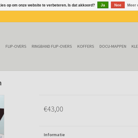
kies op om onze website te verbeteren. Is dat akkoord?
Ja
Nee
Meer 
N
FLIP-OVERS
RINGBAND FLIP-OVERS
KOFFERS
DOCU-MAPPEN
KL
n
€43,00
Informatie