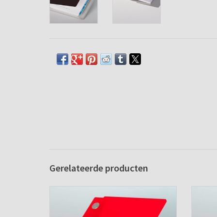
Gerelateerde producten
Agenda omslag Albano Desk Chili-Red
A
TOEVOEGEN AAN WINKELWAGEN