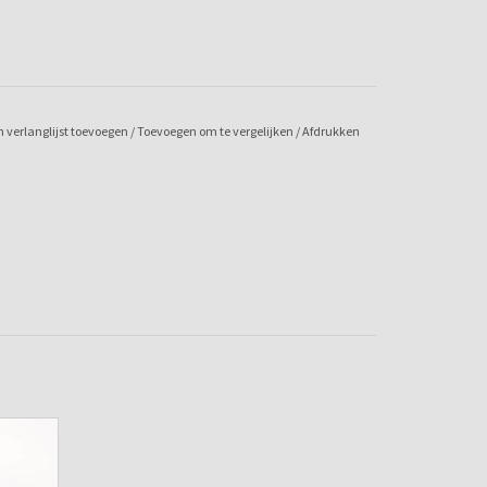
 verlanglijst toevoegen
/
Toevoegen om te vergelijken
/
Afdrukken
e
N