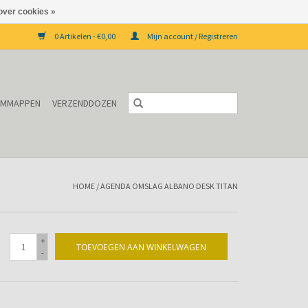
over cookies »
0 Artikelen - €0,00
Mijn account / Registreren
EMMAPPEN
VERZENDDOZEN
HOME
/
AGENDA OMSLAG ALBANO DESK TITAN
+
TOEVOEGEN AAN WINKELWAGEN
-