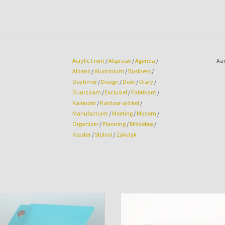
Acrylic Front
/
Afspraak
/
Agenda
/
Aan
Albano
/
Aluminium
/
Business
/
Daytimer
/
Design
/
Desk
/
Diary
/
Duurzaam
/
Exclusief
/
Fabrikant
/
Kalender
/
Kantoor-artikel
/
Manufacturer
/
Meeting
/
Modern
/
Organizer
/
Planning
/
Ribblebox
/
Rooster
/
Stijlvol
/
Zakelijk
genda omslag Albano Desk Aqua
Agenda omslag Albano Desk Ic
TOEVOEGEN AAN WINKELWAGEN
TOEVOEGEN AAN WINKELWAGE