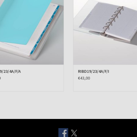
9/23/4A/F/A
RIBD19/23/4A/F/I
0
€43,00