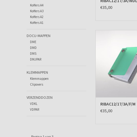
RIBAC12/17/3A/WDL
Koffers A4
€35,00
Koffers A3
Koffers A2
Koffers A1
Agenda omslag Albano
DOCU-MAPPEN
DME
TOEVOEGEN AAN WIN
DMD
DMS
DMJPAR
KLEMMAPPEN
Klemmappen
Clipovers
VERZENDDOZEN
RIBAC12/17/3A/F/M
VDKL
VDPAR
€35,00
Pagina 1 van 3