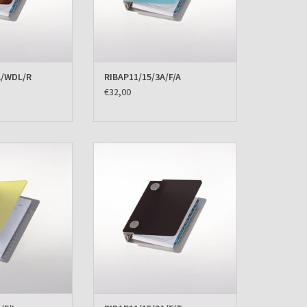
A/WDL/R
RIBAP11/15/3A/F/A
€32,00
lbano Case Lemon
Agenda omslag Albano Pocket Titan
N WINKELWAGEN
TOEVOEGEN AAN WINKELWAGEN