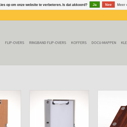
kies op om onze website te verbeteren. Is dat akkoord?
Ja
Nee
Meer 
N
FLIP-OVERS
RINGBAND FLIP-OVERS
KOFFERS
DOCU-MAPPEN
KL
look Elzen
Klemmap ALBANO Frost-Ice met
Agenda omslag
r.
penhouder.
Ros
KELWAGEN
TOEVOEGEN AAN WINKELWAGEN
TOEVOEGEN AA