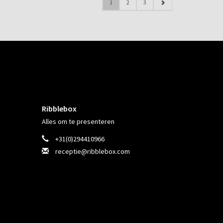
1
2
3
Ribblebox
Alles om te presenteren
+31(0)294410966
receptie@ribblebox.com