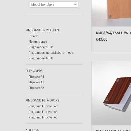
RINGBANDEN/MAPPEN
KMPA/A4/15ALU/WD
RIBALB
€43,00
Menumappen
Ringbanden 2-luik
Ringbanden met zichtbare ringen
Ringbanden 3-luik
Agenda omslag Alb
Rosewood
FLIP-OVERS
Flip-over A4
TOEVOEGEN AAN WIN
Flip-over A3
Flip-over A2
RINGBAND FLIP-OVERS
Ringband Flip-over A5
Ringband Flip-over A4
Ringband Flip-over A3
KOFFERS