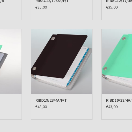
/R
RIBAC12/17/3A/F/T
RIBAC12/17/3A
€35,00
€35,00
 Case Mint
Agenda omslag Albano Desk Titan
Agenda omslag 
KELWAGEN
TOEVOEGEN AAN WINKELWAGEN
TOEVOEGEN AA
RIBD19/23/4A/F/T
RIBD19/23/4A/
€43,00
€43,00