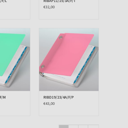
/F/L
RIBAP11/15/3A/F/T
€32,00
Albano Desk Mint
Agenda omslag Albano Desk Pink
N WINKELWAGEN
TOEVOEGEN AAN WINKELWAGEN
F/M
RIBD19/23/4A/F/P
€43,00