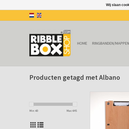
Wij slaan coo
HOME
RINGBANDEN/MAPPE
Producten getagd met Albano
Klemmap ALBANO Wood
met penhoude
TOEVOEGEN AAN WIN
Min: €
0
Max: €
45