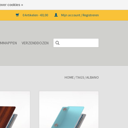
over cookies »
0 Artikelen - €0,00
Mijn account / Registreren
EMMAPPEN
VERZENDDOZEN
HOME
/
TAGS
/
ALBANO
 Albano Pocket
Agenda omslag Albano Pocket Aqua
ewood
TOEVOEGEN AAN WINKELWAGEN
N WINKELWAGEN