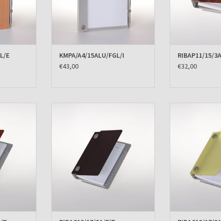
L/E
KMPA/A4/15ALU/FGL/I
RIBAP11/15/3
€43,00
€32,00
ano Case
Agenda omslag Albano Case Titan
Agenda omslag A
TOEVOEGEN AAN WINKELWAGEN
TOEVOEGEN AA
KELWAGEN