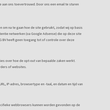
ze aan ons toevertrouwd. Door ons een email te sturen
 om na te gaan hoe de site gebruikt, zodat wij op basis
rtentie netwerken (oa Google Adsense) die op deze site
G BV heeft geen toegang tot of controle over deze
ties over hoe de opt-out van bepaalde zaken werkt.
rders of websites.
RL, IP-adres, browsertype en -taal, en datum en tijd van
t specifieke webbrowsers kunnen worden gevonden op de