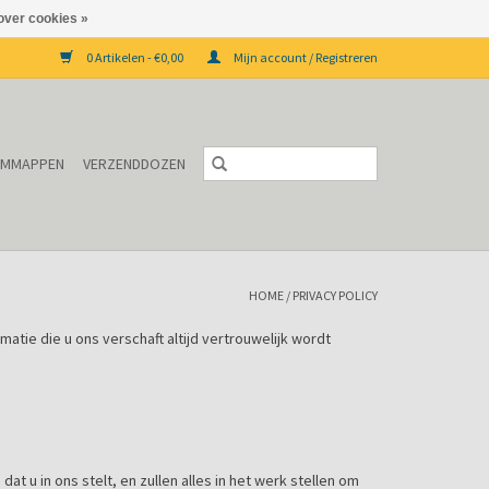
over cookies »
0 Artikelen - €0,00
Mijn account / Registreren
EMMAPPEN
VERZENDDOZEN
HOME
/
PRIVACY POLICY
atie die u ons verschaft altijd vertrouwelijk wordt
u in ons stelt, en zullen alles in het werk stellen om