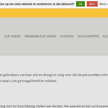
kies op om onze website te verbeteren. Is dat akkoord?
Ja
Nee
Meer 
N
FLIP-OVERS
RINGBAND FLIP-OVERS
KOFFERS
DOCU-MAPPEN
KL
 gebruikers van haar site en draagt er zorg voor dat de persoonlijke inform
n waar u om gevraagd heeft te voldoen.
 niet ter beschikking stellen aan derden. We waarderen het vertrouwen dat 