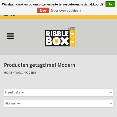
Wij slaan cookies op om onze website te verbeteren. Is dat akkoord?
Ja
Nee
Meer over cookies »
0 Artikelen - €0,00
Home
Ringbanden/Mappen
Flip-overs
Producten getagd met Modern
Ringband Flip-overs
HOME
/
TAGS
/
MODERN
Koffers
Docu-mappen
Klemmappen