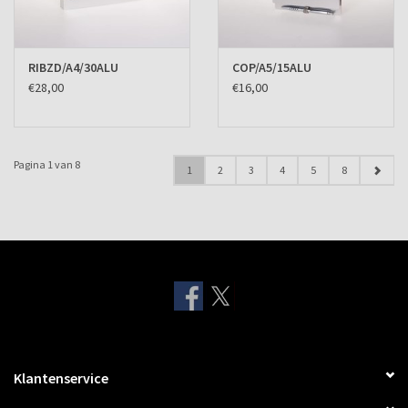
RIBZD/A4/30ALU
COP/A5/15ALU
€28,00
€16,00
Pagina 1 van 8
1
2
3
4
5
8
Klantenservice