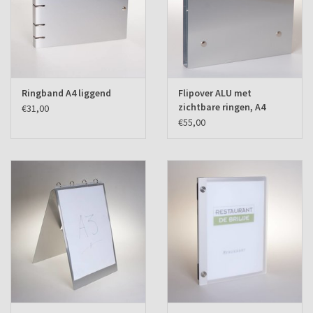
Ringband A4 liggend
Flipover ALU met
zichtbare ringen, A4
€31,00
liggend
€55,00