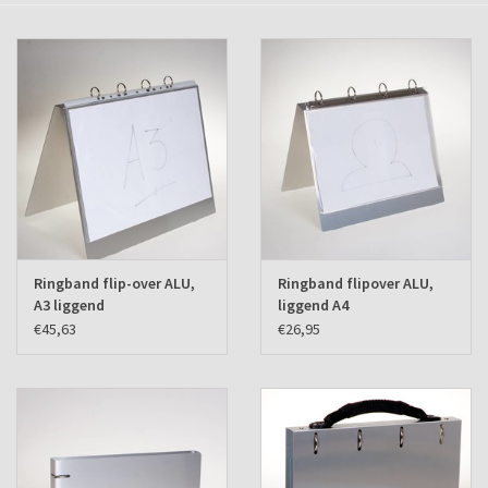
Verzenddozen
Ringband flip-over ALU,
Ringband flipover ALU,
A3 liggend
liggend A4
€45,63
€26,95