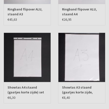
Ringband flipover ALU,
Ringband flipover ALU,
staand A3
staand A4
€45,63
€26,95
Showtas A4 staand
Showtas A3 staand
(gaatjes korte zijde) set
(gaatjes korte zijde,
van 10 ex.
opening lange zijde) set
€6,30
€8,40
van 10