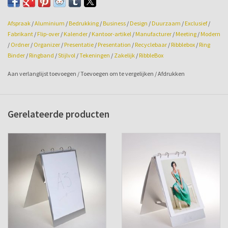
Grotere aantallen en/of bedrukking op
aanvraag.
Kijk ook eens op onze nieuwe website:
ribblebox.com
Afspraak
/
Aluminium
/
Bedrukking
/
Business
/
Design
/
Duurzaam
/
Exclusief
/
Fabrikant
/
Flip-over
/
Kalender
/
Kantoor-artikel
/
Manufacturer
/
Meeting
/
Modern
/
Ordner
/
Organizer
/
Presentatie
/
Presentation
/
Recyclebaar
/
Ribblebox
/
Ring
Binder
/
Ringband
/
Stijlvol
/
Tekeningen
/
Zakelijk
/
RibbleBox
Aan verlanglijst toevoegen
/
Toevoegen om te vergelijken
/
Afdrukken
Gerelateerde producten