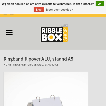
Wij slaan cookies op om onze website te verbeteren. Is dat akkoord?
Ja
Nee
Meer over cookies »
0 Artikelen - €0,00
Home
Ringbanden/Mappen
Flip-overs
Ringband flipover ALU, staand A5
Ringband Flip-overs
HOME
/
RINGBAND FLIPOVER ALU, STAAND A5
Koffers
Docu-mappen
Klemmappen