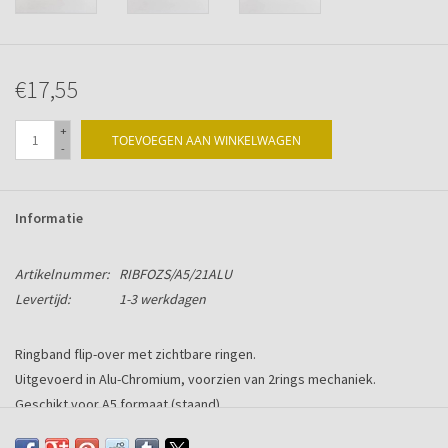
€17,55
+
TOEVOEGEN AAN WINKELWAGEN
-
Informatie
Artikelnummer:
RIBFOZS/A5/21ALU
Levertijd:
1-3 werkdagen
Ringband flip-over met zichtbare ringen.
Uitgevoerd in Alu-Chromium, voorzien van 2rings mechaniek.
Geschikt voor A5 formaat (staand)
Formaat: 160br x 255hg x 21mm