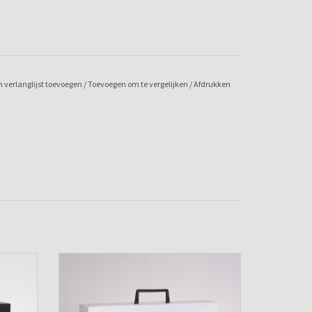
 verlanglijst toevoegen
/
Toevoegen om te vergelijken
/
Afdrukken
rt)
Koffer met 2 sloten en greep (transparant)
N
TOEVOEGEN AAN WINKELWAGEN