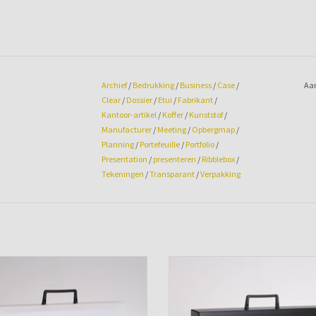
Archief
/
Bedrukking
/
Business
/
Case
/
Aan
Clear
/
Dossier
/
Etui
/
Fabrikant
/
Kantoor-artikel
/
Koffer
/
Kunststof
/
Manufacturer
/
Meeting
/
Opbergmap
/
Planning
/
Portefeuille
/
Portfolio
/
Presentation
/
presenteren
/
Ribblebox
/
Tekeningen
/
Transparant
/
Verpakking
r met 2 sloten en greep (transparant)
Koffer met 2 sloten en greep (zwa
TOEVOEGEN AAN WINKELWAGEN
TOEVOEGEN AAN WINKELWAGE