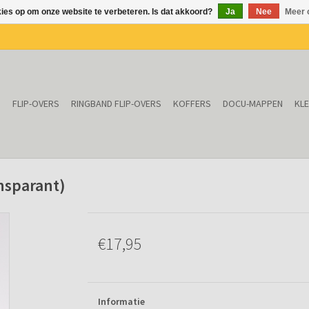
kies op om onze website te verbeteren. Is dat akkoord?
Ja
Nee
Meer 
N
FLIP-OVERS
RINGBAND FLIP-OVERS
KOFFERS
DOCU-MAPPEN
KL
ansparant)
€17,95
Informatie