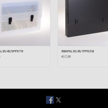
L35/45/5PPDTR
RBKPAL35/45/7PPDZW
5
€17,95