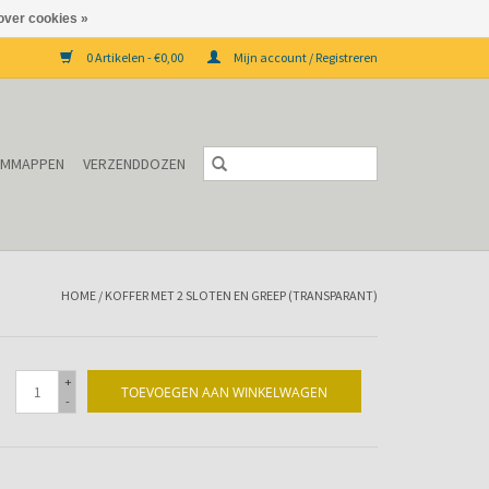
over cookies »
0 Artikelen - €0,00
Mijn account / Registreren
EMMAPPEN
VERZENDDOZEN
HOME
/
KOFFER MET 2 SLOTEN EN GREEP (TRANSPARANT)
+
TOEVOEGEN AAN WINKELWAGEN
-