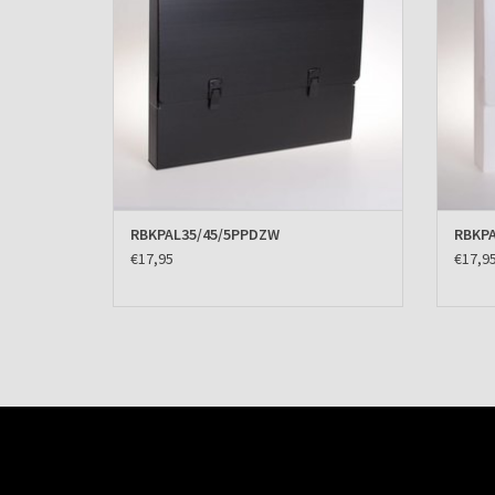
RBKPAL35/45/5PPDZW
RBKPA
€17,95
€17,9