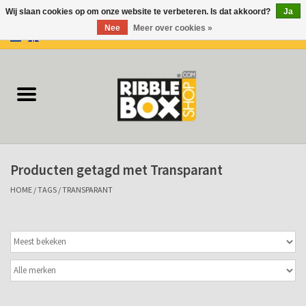
Wij slaan cookies op om onze website te verbeteren. Is dat akkoord?
Ja
Nee
Meer over cookies »
0 Artikelen - €0,00
Home
Ringbanden/Mappen
Flip-overs
Producten getagd met Transparant
Ringband Flip-overs
HOME
/
TAGS
/
TRANSPARANT
Koffers
Docu-mappen
Klemmappen