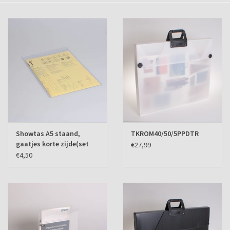
Verzenddozen
Showtas A5 staand,
TKROM40/50/5PPDTR
gaatjes korte zijde(set
€27,99
van 10 ex.)
€4,50