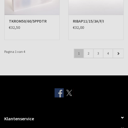
TKROM50/60/5PPDTR
RIBAP11/15/3A/F/I
€32,50
€32,00
Pagina 1 van 4
1
2
3
4
Klantenservice