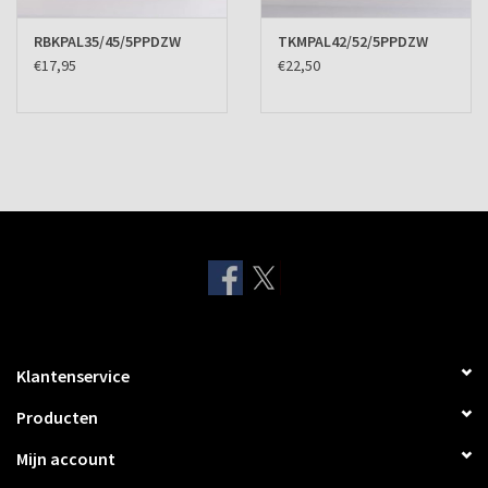
RBKPAL35/45/5PPDZW
TKMPAL42/52/5PPDZW
€17,95
€22,50
Klantenservice
Producten
Mijn account