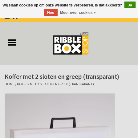
Wij slaan cookies op om onze website te verbeteren. Is dat akkoord?
Ja
Nee
Meer over cookies »
0 Artikelen - €0,00
Home
Ringbanden/Mappen
Flip-overs
Koffer met 2 sloten en greep (transparant)
Ringband Flip-overs
HOME
/
KOFFER MET 2 SLOTEN EN GREEP (TRANSPARANT)
Koffers
Docu-mappen
Klemmappen