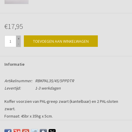
€17,95
+
TOEVOEGEN AAN WINKELWAGEN
-
Informatie
Artikelnummer:
RBKPAL35/45/5PPDTR
Levertijd:
1-3 werkdagen
Koffer voorzien van PAL-greep zwart (kantelbaar) en 2 PAL-sloten
zwart.
Formaat: 45br x 35hg x 5cm.
Grotere aantallen en/of bedrukking op
aanvraag.
Kijk ook eens op onze nieuwe website:
ribblebox.com