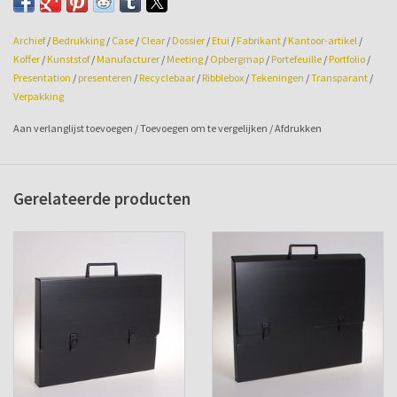
Archief
/
Bedrukking
/
Case
/
Clear
/
Dossier
/
Etui
/
Fabrikant
/
Kantoor-artikel
/
Koffer
/
Kunststof
/
Manufacturer
/
Meeting
/
Opbergmap
/
Portefeuille
/
Portfolio
/
Presentation
/
presenteren
/
Recyclebaar
/
Ribblebox
/
Tekeningen
/
Transparant
/
Verpakking
Aan verlanglijst toevoegen
/
Toevoegen om te vergelijken
/
Afdrukken
Gerelateerde producten