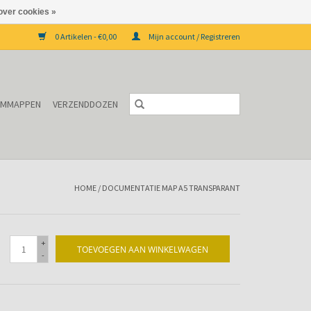
over cookies »
0 Artikelen - €0,00
Mijn account / Registreren
EMMAPPEN
VERZENDDOZEN
HOME
/
DOCUMENTATIE MAP A5 TRANSPARANT
+
TOEVOEGEN AAN WINKELWAGEN
-