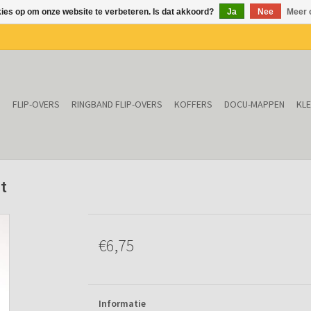
kies op om onze website te verbeteren. Is dat akkoord?
Ja
Nee
Meer 
N
FLIP-OVERS
RINGBAND FLIP-OVERS
KOFFERS
DOCU-MAPPEN
KL
t
€6,75
Informatie