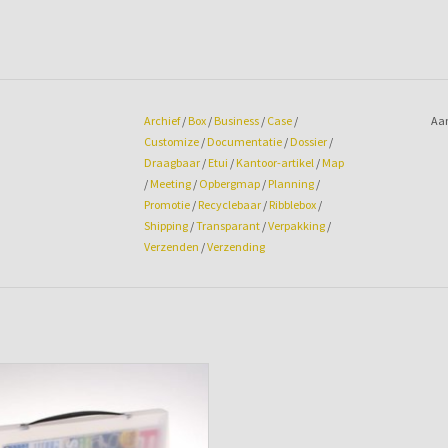
Archief
/
Box
/
Business
/
Case
/
Aan
Customize
/
Documentatie
/
Dossier
/
Draagbaar
/
Etui
/
Kantoor-artikel
/
Map
/
Meeting
/
Opbergmap
/
Planning
/
Promotie
/
Recyclebaar
/
Ribblebox
/
Shipping
/
Transparant
/
Verpakking
/
Verzenden
/
Verzending
mentatiemap A4 mat-transparant
TOEVOEGEN AAN WINKELWAGEN