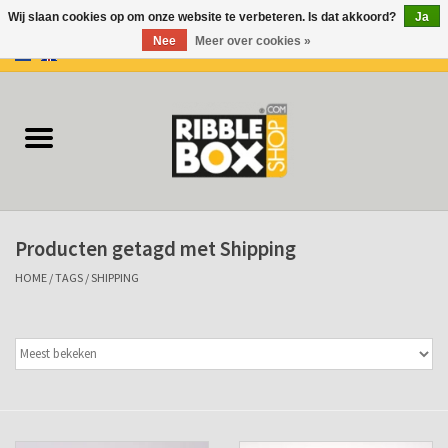
Wij slaan cookies op om onze website te verbeteren. Is dat akkoord?
Ja
Nee
Meer over cookies »
0 Artikelen - €0,00
Home
Ringbanden/Mappen
Flip-overs
Producten getagd met Shipping
Ringband Flip-overs
HOME
/
TAGS
/
SHIPPING
Koffers
Docu-mappen
Klemmappen