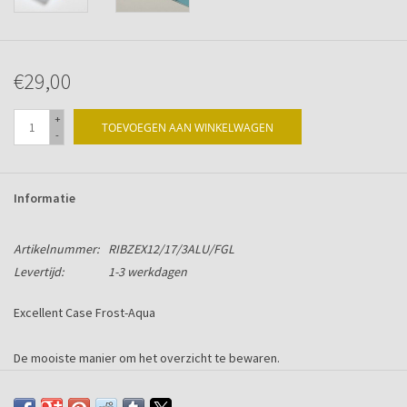
€29,00
+
TOEVOEGEN AAN WINKELWAGEN
-
Informatie
Artikelnummer:
RIBZEX12/17/3ALU/FGL
Levertijd:
1-3 werkdagen
Excellent Case Frost-Aqua
De mooiste manier om het overzicht te bewaren.
Vervaardigd met een Alu-Chromium rug en Frost-Aqua acryl voor- en
achterzijde.