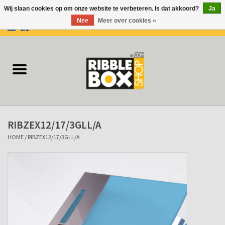
Wij slaan cookies op om onze website te verbeteren. Is dat akkoord?
Ja
Nee
Meer over cookies »
0 Artikelen - €0,00
Home
Ringbanden/Mappen
Flip-overs
RIBZEX12/17/3GLL/A
Ringband Flip-overs
HOME
/
RIBZEX12/17/3GLL/A
Koffers
Docu-mappen
Klemmappen