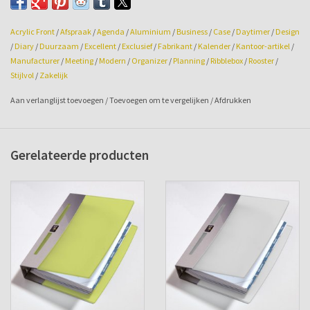
Inclusief 6-rings mechaniek geschikt voor Succes inhoud.
Formaat: 121br x 170hg x 28mm.
Acrylic Front
/
Afspraak
/
Agenda
/
Aluminium
/
Business
/
Case
/
Daytimer
/
Design
/
Diary
/
Duurzaam
/
Excellent
/
Exclusief
/
Fabrikant
/
Kalender
/
Kantoor-artikel
/
Manufacturer
/
Meeting
/
Modern
/
Organizer
/
Planning
/
Ribblebox
/
Rooster
/
Stijlvol
/
Zakelijk
Aan verlanglijst toevoegen
/
Toevoegen om te vergelijken
/
Afdrukken
Gerelateerde producten