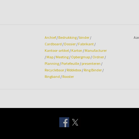
Archief
/
Bedrukking
/
binder
/
Aan
Cardboard
/
Dossier
/
Fabrikant
/
Kantoor-artikel
/
Karton
/
Manufacturer
/
Map
/
Meeting
/
Opbergmap
/
Ordner
/
Planning
/
Portefeuille
/
presenteren
/
Recyclebaar
/
Ribblebox
/
Ring Binder
/
Ringband
/
Rooster