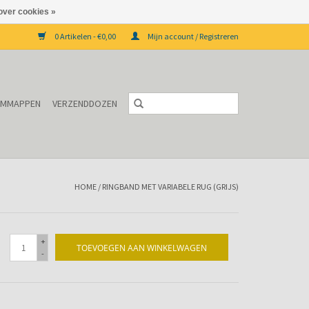
over cookies »
0 Artikelen - €0,00
Mijn account / Registreren
EMMAPPEN
VERZENDDOZEN
HOME
/
RINGBAND MET VARIABELE RUG (GRIJS)
+
TOEVOEGEN AAN WINKELWAGEN
-