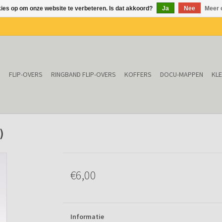
kies op om onze website te verbeteren. Is dat akkoord?
Ja
Nee
Meer 
N
FLIP-OVERS
RINGBAND FLIP-OVERS
KOFFERS
DOCU-MAPPEN
KL
)
€6,00
Informatie