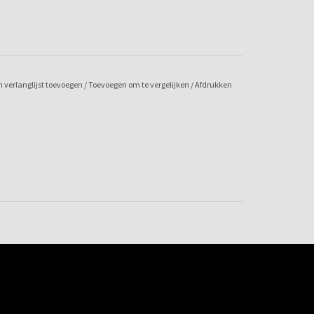
 verlanglijst toevoegen
/
Toevoegen om te vergelijken
/
Afdrukken