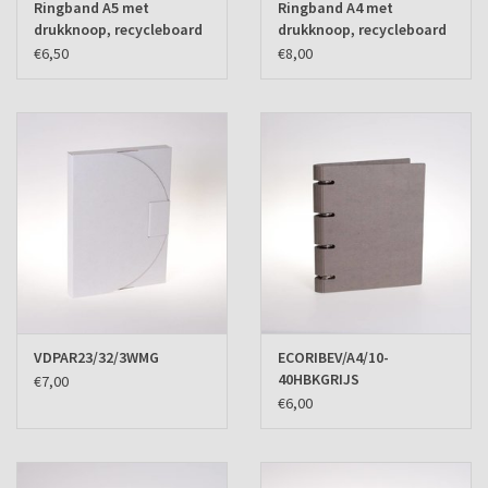
Ringband A5 met
Ringband A4 met
drukknoop, recycleboard
drukknoop, recycleboard
grijs
grijs
€6,50
€8,00
VDPAR23/32/3WMG
ECORIBEV/A4/10-
40HBKGRIJS
€7,00
€6,00