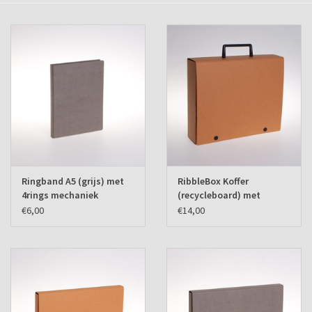
Verzenddozen
Ringband A5 (grijs) met
RibbleBox Koffer
4rings mechaniek
(recycleboard) met
drukknopsluiting
€6,00
€14,00