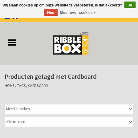
Wij slaan cookies op om onze website te verbeteren. Is dat akkoord?
Ja
Nee
Meer over cookies »
0 Artikelen - €0,00
Home
Ringbanden/Mappen
Flip-overs
Producten getagd met Cardboard
Ringband Flip-overs
HOME
/
TAGS
/
CARDBOARD
Koffers
Docu-mappen
Klemmappen