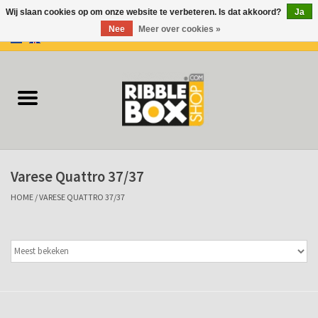
Wij slaan cookies op om onze website te verbeteren. Is dat akkoord?
Ja
Nee
Meer over cookies »
0 Artikelen - €0,00
Home
Ringbanden/Mappen
Flip-overs
Varese Quattro 37/37
Ringband Flip-overs
HOME
/
VARESE QUATTRO 37/37
Koffers
Docu-mappen
Klemmappen