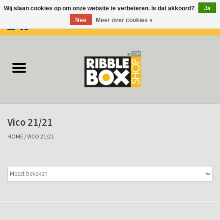
Wij slaan cookies op om onze website te verbeteren. Is dat akkoord?
Ja
Nee
Meer over cookies »
0 Artikelen - €0,00
Home
Ringbanden/Mappen
Flip-overs
Vico 21/21
Ringband Flip-overs
HOME
/
VICO 21/21
Koffers
Docu-mappen
Klemmappen