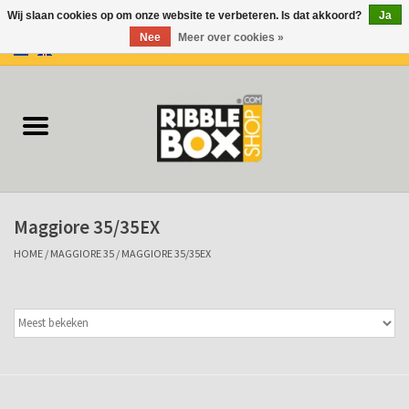
Wij slaan cookies op om onze website te verbeteren. Is dat akkoord?
Ja
Nee
Meer over cookies »
0 Artikelen - €0,00
Home
Ringbanden/Mappen
Flip-overs
Maggiore 35/35EX
Ringband Flip-overs
HOME
/
MAGGIORE 35
/
MAGGIORE 35/35EX
Koffers
Docu-mappen
Klemmappen